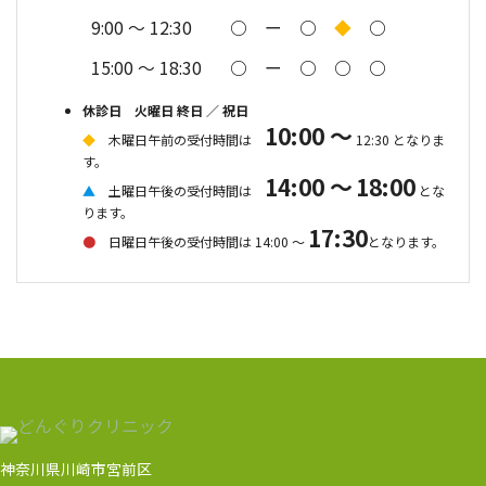
9:00 〜
12:30
○
ー
○
◆
○
○
◎
15:00 〜 18:30
○
ー
○
○
○
▲
●
休診日
火曜日 終日
／
祝日
10:00 ～
◆
木曜日午前
の受付時間は
12:30 となりま
す。
14:00 ～
18:00
▲
土曜日午後
の受付時間は
とな
ります。
17:30
●
日曜日
午後の
受付時間は
14:00 ～
となります。
神奈川県川崎市宮前区