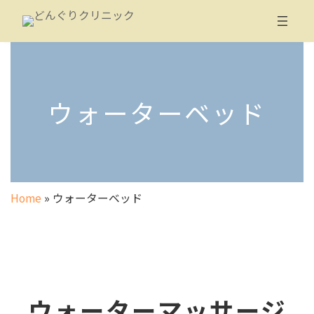
コ
ナ
ン
ビ
テ
ゲ
ン
ー
ツ
シ
へ
ョ
ウォーターベッド
ス
ン
キ
に
ッ
移
プ
動
Home
»
ウォーターベッド
ウォーターマッサージ