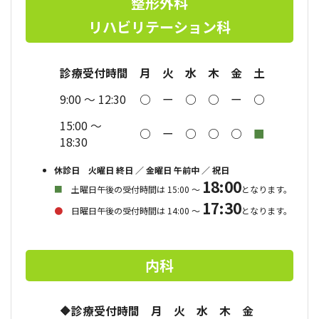
整形外科
リハビリテーション科
診療受付時間
月
火
水
木
金
土
日
祝
9:00 〜
12:30
○
ー
○
○
ー
○
◎
ー
15:00 〜
○
ー
○
○
○
■
●
ー
18:30
休診日 火曜日 終日 ／
金曜日 午前中 ／
祝日
18:00
■
土曜日午後の受付時間は 15:00 ～
となります。
17:30
●
日曜日
午後の
受付時間は
14:00 ～
となります。
内科
🔶診療受付時間
月
火
水
木
金
土
日